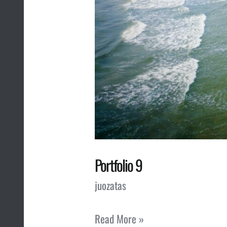
Portfolio 9
juozatas
Read More »