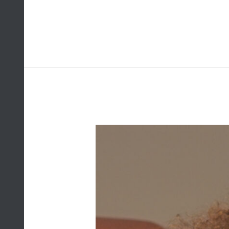
Portfolio
7