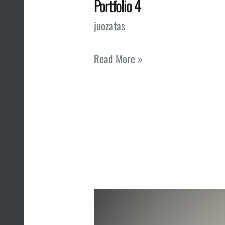
Portfolio 4
juozatas
Read More »
Portfolio
1