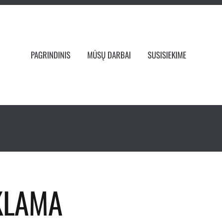
PAGRINDINIS
MŪSŲ DARBAI
SUSISIEKIME
KLAMA